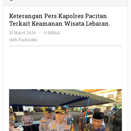
Pers
Kapolres
Keterangan Pers Kapolres Pacitan
Pacitan
Terkait Keamanan Wisata Lebaran.
Terkait
Keamanan
oleh
15 Maret 2026
-
0 Dilihat
Wisata
Pacitanku
oleh
Pacitanku
Lebaran.