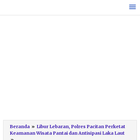
Lewati
ke
konten
Beranda
»
Libur Lebaran, Polres Pacitan Perketat
Keamanan Wisata Pantai dan Antisipasi Laka Laut
Keterangan
»