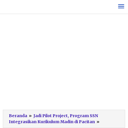
Lewati
ke
konten
Beranda
»
Jadi Pilot Project, Program SSN
Penandatan
Integrasikan Kurikulum Madin di Pacitan
»
Deklarasi