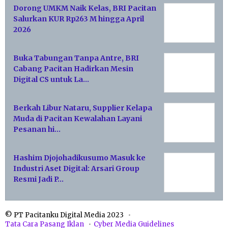
Dorong UMKM Naik Kelas, BRI Pacitan
Salurkan KUR Rp263 M hingga April
2026
Buka Tabungan Tanpa Antre, BRI
Cabang Pacitan Hadirkan Mesin
Digital CS untuk La…
Berkah Libur Nataru, Supplier Kelapa
Muda di Pacitan Kewalahan Layani
Pesanan hi…
Hashim Djojohadikusumo Masuk ke
Industri Aset Digital: Arsari Group
Resmi Jadi P…
© PT Pacitanku Digital Media 2023
Tata Cara Pasang Iklan
Cyber Media Guidelines