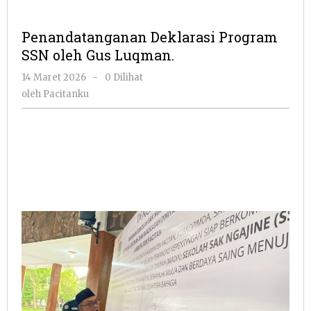
Penandatanganan Deklarasi Program
SSN oleh Gus Luqman.
oleh
14 Maret 2026
-
0 Dilihat
Pacitanku
oleh
Pacitanku