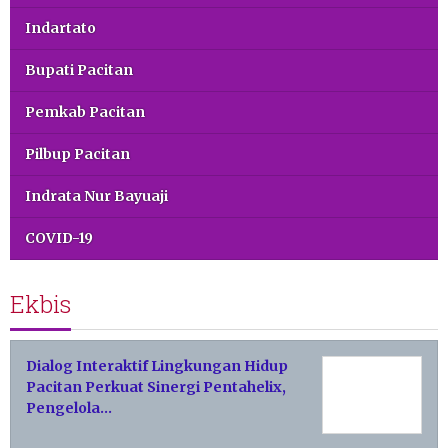
Indartato
Bupati Pacitan
Pemkab Pacitan
Pilbup Pacitan
Indrata Nur Bayuaji
COVID-19
Ekbis
Dialog Interaktif Lingkungan Hidup
Pacitan Perkuat Sinergi Pentahelix,
Pengelola…