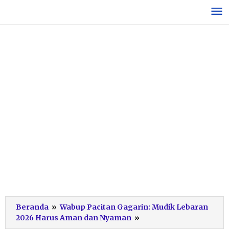
Lewati
ke
konten
Beranda
»
Wabup Pacitan Gagarin: Mudik Lebaran
Persiapan
2026 Harus Aman dan Nyaman
»
Mudik