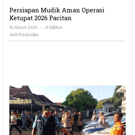
Aman
Persiapan Mudik Aman Operasi
Operasi
Ketupat 2026 Pacitan
Ketupat
2026
oleh
14 Maret 2026
-
0 Dilihat
Pacitan
Pacitanku
oleh
Pacitanku