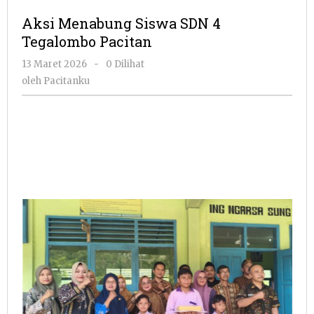
Siswa
Aksi Menabung Siswa SDN 4
SDN
Tegalombo Pacitan
4
Tegalomb
oleh
13 Maret 2026
-
0 Dilihat
Pacitan
Pacitanku
oleh
Pacitanku