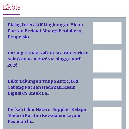
Ekbis
Dialog Interaktif Lingkungan Hidup
Pacitan Perkuat Sinergi Pentahelix,
Pengelola…
Dorong UMKM Naik Kelas, BRI Pacitan
Salurkan KUR Rp263 M hingga April
2026
Buka Tabungan Tanpa Antre, BRI
Cabang Pacitan Hadirkan Mesin
Digital CS untuk La…
Berkah Libur Nataru, Supplier Kelapa
Muda di Pacitan Kewalahan Layani
Pesanan hi…