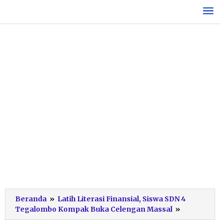
Lewati
ke
konten
Beranda
»
Latih Literasi Finansial, Siswa SDN 4
Aksi
Tegalombo Kompak Buka Celengan Massal
»
Menabun