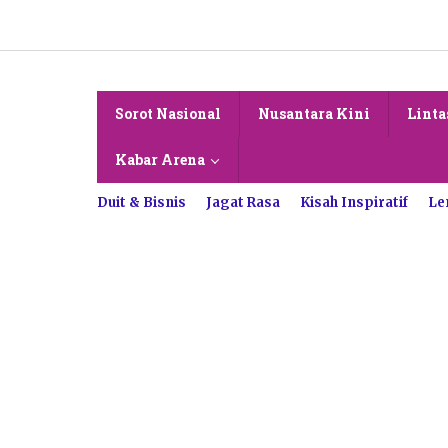
Lewati
ke
konten
Sorot Nasional
Nusantara Kini
Linta
Kabar Arena
Duit & Bisnis
Jagat Rasa
Kisah Inspiratif
Le