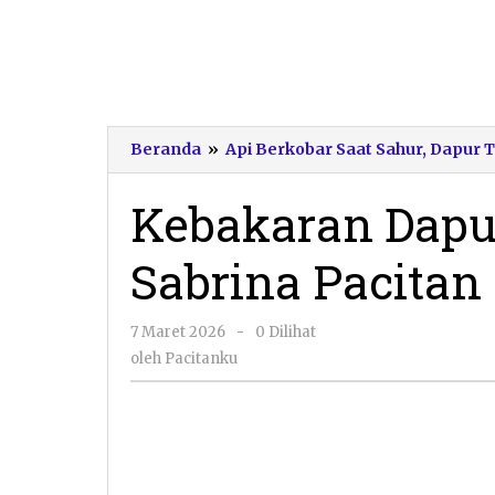
Beranda
»
Api Berkobar Saat Sahur, Dapur 
Kebakaran Dapu
Sabrina Pacitan
oleh
7 Maret 2026
-
0 Dilihat
Pacitanku
oleh
Pacitanku