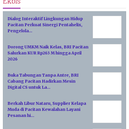
Ekbis
Dialog Interaktif Lingkungan Hidup
Pacitan Perkuat Sinergi Pentahelix,
Pengelola…
Dorong UMKM Naik Kelas, BRI Pacitan
Salurkan KUR Rp263 M hingga April
2026
Buka Tabungan Tanpa Antre, BRI
Cabang Pacitan Hadirkan Mesin
Digital CS untuk La…
Berkah Libur Nataru, Supplier Kelapa
Muda di Pacitan Kewalahan Layani
Pesanan hi…