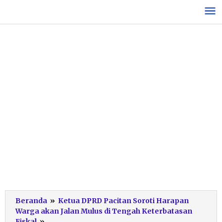
Lewati
ke
konten
Beranda
»
Ketua DPRD Pacitan Soroti Harapan
Warga akan Jalan Mulus di Tengah Keterbatasan
Wawancara
Fiskal
»