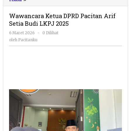
Ketua
DPRD
Wawancara Ketua DPRD Pacitan Arif
Pacitan
Setia Budi LKPJ 2025
Arif
Setia
oleh
6 Maret 2026
-
0 Dilihat
Budi
Pacitanku
oleh
Pacitanku
LKPJ
2025