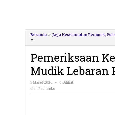
Beranda
»
Jaga Keselamatan Pemudik, Polisi
Pemeriksaan
»
Kesehatan
Awak
Pemeriksaan Ke
Bus
Mudik
Mudik Lebaran 
Lebaran
Pacitan
oleh
5 Maret 2026
-
0 Dilihat
Pacitanku
oleh
Pacitanku