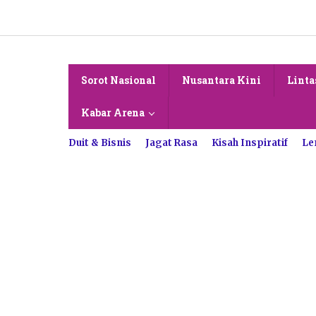
Lewati
ke
konten
Sorot Nasional
Nusantara Kini
Linta
Kabar Arena
Duit & Bisnis
Jagat Rasa
Kisah Inspiratif
Le