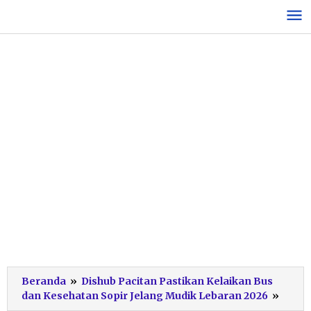
Lewati
ke
konten
Beranda
»
Dishub Pacitan Pastikan Kelaikan Bus
Ramp
dan Kesehatan Sopir Jelang Mudik Lebaran 2026
»
Chec