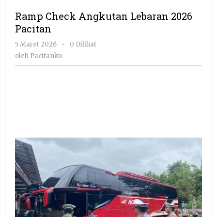
Angk
Ramp Check Angkutan Lebaran 2026
Leba
Pacitan
2026
Pacit
oleh
5 Maret 2026
-
0 Dilihat
Pacitanku
oleh
Pacitanku