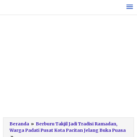
Lewati
ke
konten
Beranda
»
Berburu Takjil Jadi Tradisi Ramadan,
Warga Padati Pusat Kota Pacitan Jelang Buka Puasa
kuliner
»