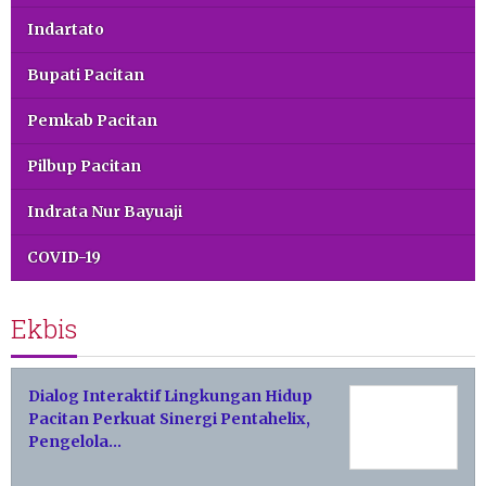
Indartato
Bupati Pacitan
Pemkab Pacitan
Pilbup Pacitan
Indrata Nur Bayuaji
COVID-19
Ekbis
Dialog Interaktif Lingkungan Hidup
Pacitan Perkuat Sinergi Pentahelix,
Pengelola…