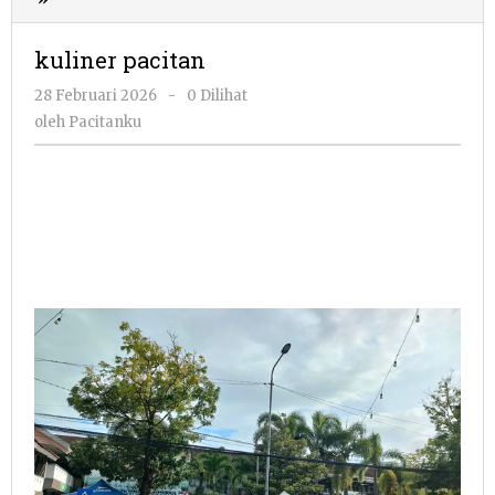
pacitan
kuliner pacitan
oleh
28 Februari 2026
-
0 Dilihat
Pacitanku
oleh
Pacitanku