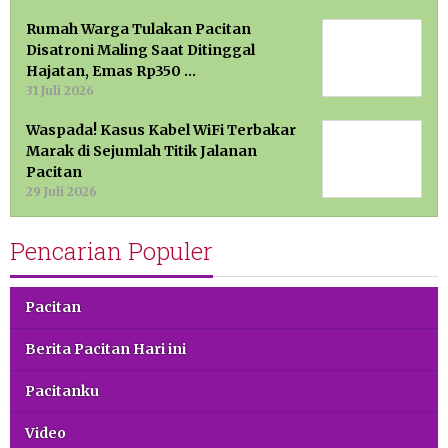
Rumah Warga Tulakan Pacitan
Disatroni Maling Saat Ditinggal
Hajatan, Emas Rp350 …
31 Juli 2026
Waspada! Kasus Kabel WiFi Terbakar
Marak di Sejumlah Titik Jalanan
Pacitan
29 Juli 2026
Pencarian Populer
Pacitan
Berita Pacitan Hari ini
Pacitanku
Video