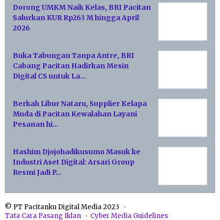
Dorong UMKM Naik Kelas, BRI Pacitan
Salurkan KUR Rp263 M hingga April
2026
Buka Tabungan Tanpa Antre, BRI
Cabang Pacitan Hadirkan Mesin
Digital CS untuk La…
Berkah Libur Nataru, Supplier Kelapa
Muda di Pacitan Kewalahan Layani
Pesanan hi…
Hashim Djojohadikusumo Masuk ke
Industri Aset Digital: Arsari Group
Resmi Jadi P…
© PT Pacitanku Digital Media 2023
Tata Cara Pasang Iklan
Cyber Media Guidelines