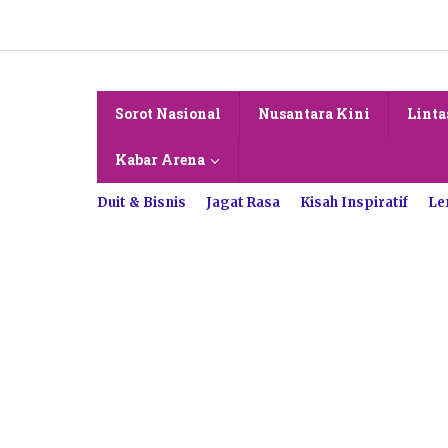
Lewati
ke
konten
Sorot Nasional
Nusantara Kini
Linta
Kabar Arena
Duit & Bisnis
Jagat Rasa
Kisah Inspiratif
Le