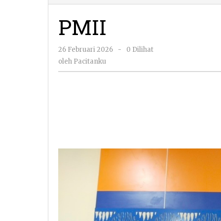
PMII
oleh
26 Februari 2026
-
0 Dilihat
Pacitanku
oleh
Pacitanku