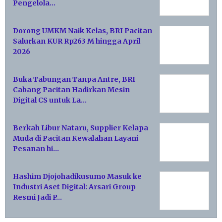
Pengelola…
Dorong UMKM Naik Kelas, BRI Pacitan
Salurkan KUR Rp263 M hingga April
2026
Buka Tabungan Tanpa Antre, BRI
Cabang Pacitan Hadirkan Mesin
Digital CS untuk La…
Berkah Libur Nataru, Supplier Kelapa
Muda di Pacitan Kewalahan Layani
Pesanan hi…
Hashim Djojohadikusumo Masuk ke
Industri Aset Digital: Arsari Group
Resmi Jadi P…