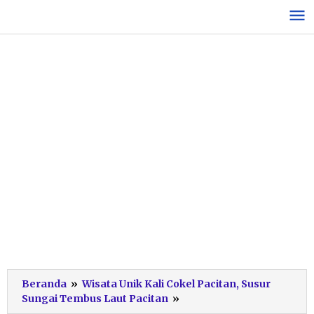
Lewati
ke
konten
Beranda
»
Wisata Unik Kali Cokel Pacitan, Susur
Picture13
Sungai Tembus Laut Pacitan
»