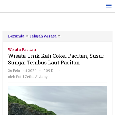
Lewati
ke
konten
Wisata
Beranda
»
Jelajah Wisata
»
Unik
Kali
Wisata Pacitan
Cokel
Wisata Unik Kali Cokel Pacitan, Susur
Pacitan,
Sungai Tembus Laut Pacitan
Susur
Sungai
oleh
26 Februari 2026
-
409 Dilihat
Tembus
Putri
oleh
Putri Zetha Alviany
Laut
Zetha
Pacitan
Alviany