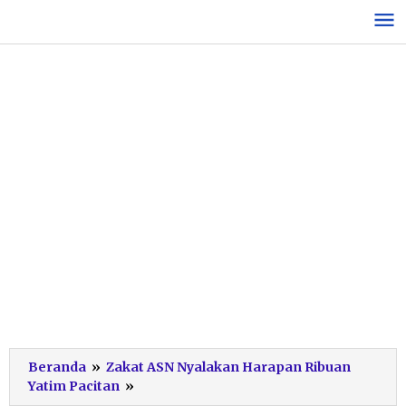
Lewati
ke
konten
Beranda
»
Zakat ASN Nyalakan Harapan Ribuan
Penyerahan
Yatim Pacitan
»
Bantuan