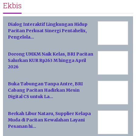
Ekbis
Dialog Interaktif Lingkungan Hidup
Pacitan Perkuat Sinergi Pentahelix,
Pengelola…
Dorong UMKM Naik Kelas, BRI Pacitan
Salurkan KUR Rp263 M hingga April
2026
Buka Tabungan Tanpa Antre, BRI
Cabang Pacitan Hadirkan Mesin
Digital CS untuk La…
Berkah Libur Nataru, Supplier Kelapa
Muda di Pacitan Kewalahan Layani
Pesanan hi…