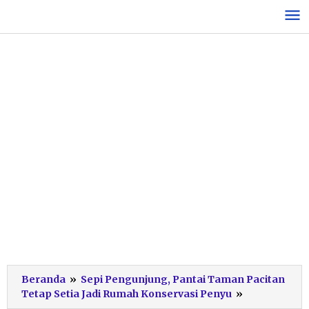
Lewati
ke
konten
Beranda
»
Sepi Pengunjung, Pantai Taman Pacitan
Kolam
Tetap Setia Jadi Rumah Konservasi Penyu
»
Konservasi