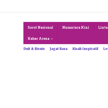
Lewati
ke
konten
Sorot Nasional
Nusantara Kini
Linta
Kabar Arena
Duit & Bisnis
Jagat Rasa
Kisah Inspiratif
Le