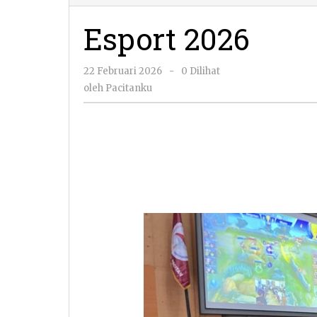
Esport 2026
oleh
22 Februari 2026
-
0 Dilihat
Pacitanku
oleh
Pacitanku