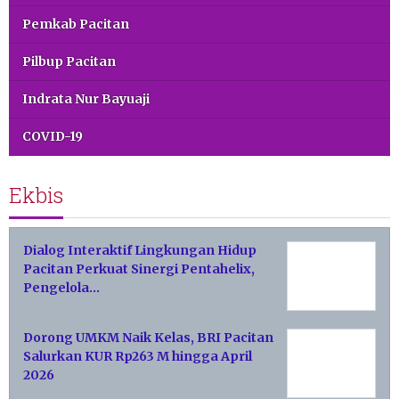
Pemkab Pacitan
Pilbup Pacitan
Indrata Nur Bayuaji
COVID-19
Ekbis
Dialog Interaktif Lingkungan Hidup
Pacitan Perkuat Sinergi Pentahelix,
Pengelola…
Dorong UMKM Naik Kelas, BRI Pacitan
Salurkan KUR Rp263 M hingga April
2026