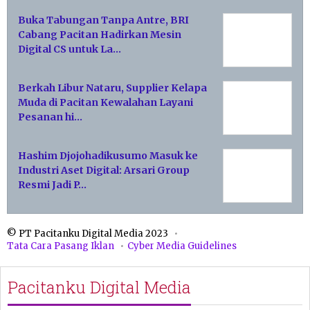
Buka Tabungan Tanpa Antre, BRI
Cabang Pacitan Hadirkan Mesin
Digital CS untuk La…
Berkah Libur Nataru, Supplier Kelapa
Muda di Pacitan Kewalahan Layani
Pesanan hi…
Hashim Djojohadikusumo Masuk ke
Industri Aset Digital: Arsari Group
Resmi Jadi P…
© PT Pacitanku Digital Media 2023
Tata Cara Pasang Iklan
Cyber Media Guidelines
Pacitanku Digital Media