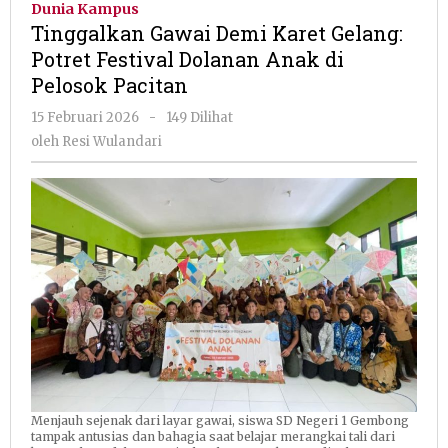
Dunia Kampus
Karet
Tinggalkan Gawai Demi Karet Gelang:
Gelang:
Potret Festival Dolanan Anak di
Potret
Pelosok Pacitan
Festival
Dolanan
oleh
15 Februari 2026
-
149 Dilihat
Anak
Resi
oleh
Resi Wulandari
di
Wulandari
Pelosok
Pacitan
Menjauh sejenak dari layar gawai, siswa SD Negeri 1 Gembong
tampak antusias dan bahagia saat belajar merangkai tali dari