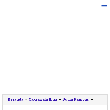
Lewati
ke
konten
Tinggalk
Beranda
»
Cakrawala Ilmu
»
Dunia Kampus
»
Gawai
Demi