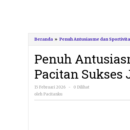
Beranda
»
Penuh Antusiasme dan Sportivitas
Penuh Antusias
Pacitan Sukses 
oleh
15 Februari 2026
-
0 Dilihat
Pacitanku
oleh
Pacitanku