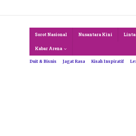
Lewati
ke
konten
Sorot Nasional
Nusantara Kini
Linta
Kabar Arena
Duit & Bisnis
Jagat Rasa
Kisah Inspiratif
Le