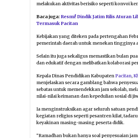
melakukan aktivitas berisiko seperti konvoi ke
Baca juga:
Resmi! Dindik Jatim Rilis Aturan 
Termasuk Pacitan
Kebijakan yang diteken pada pertengahan Febru
pemerintah daerah untuk menekan tingginya ang
Selain itu juga sekaligus memastikan bulan 
dan edukatif dengan melibatkan kolaborasi pen
Kepala Dinas Pendidikan Kabupaten
Pacitan
,
K
menjelaskan secara gamblang bahwa penyesuai
sebatas untuk memendekkan jam sekolah, mel
nilai-nilai keimanan dan kepedulian sosial di j
Ia menginstruksikan agar seluruh satuan pend
kegiatan religius seperti pesantren kilat, tad
keyakinan masing-masing peserta didik.
“Ramadhan bukan hanya soal penyesuaian jam b