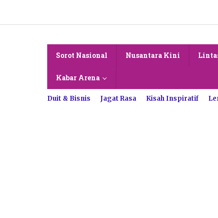
Lewati
ke
konten
Sorot Nasional
Nusantara Kini
Linta
Kabar Arena
Duit & Bisnis
Jagat Rasa
Kisah Inspiratif
Le