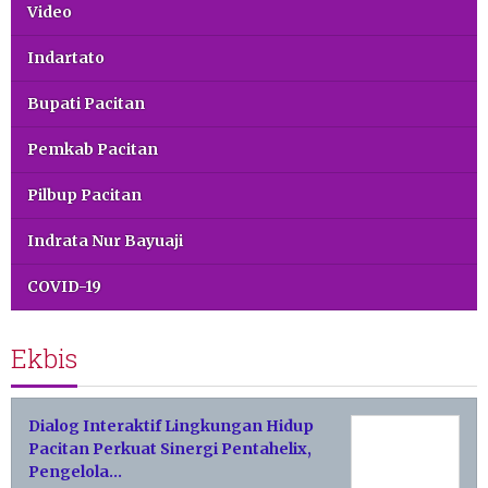
Video
Indartato
Bupati Pacitan
Pemkab Pacitan
Pilbup Pacitan
Indrata Nur Bayuaji
COVID-19
Ekbis
Dialog Interaktif Lingkungan Hidup
Pacitan Perkuat Sinergi Pentahelix,
Pengelola…