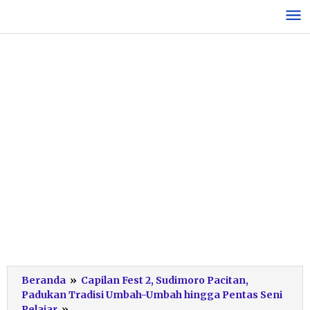
Lewati
ke
konten
Beranda
»
Capilan Fest 2, Sudimoro Pacitan,
Padukan Tradisi Umbah-Umbah hingga Pentas Seni
Screenshot
Pelajar
»