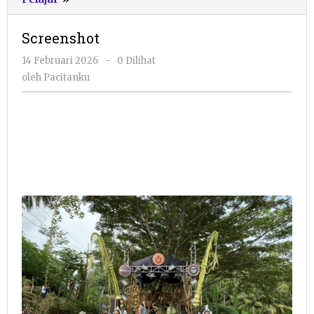
Screenshot
oleh
14 Februari 2026
-
0 Dilihat
Pacitanku
oleh
Pacitanku