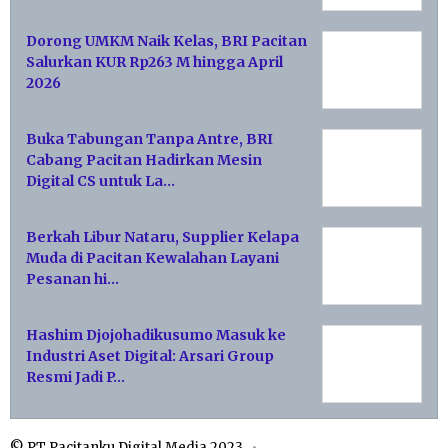
Dorong UMKM Naik Kelas, BRI Pacitan
Salurkan KUR Rp263 M hingga April
2026
Buka Tabungan Tanpa Antre, BRI
Cabang Pacitan Hadirkan Mesin
Digital CS untuk La…
Berkah Libur Nataru, Supplier Kelapa
Muda di Pacitan Kewalahan Layani
Pesanan hi…
Hashim Djojohadikusumo Masuk ke
Industri Aset Digital: Arsari Group
Resmi Jadi P…
© PT Pacitanku Digital Media 2023