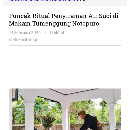
Ritual
Penyiraman
Puncak Ritual Penyiraman Air Suci di
Air
Makam Tumenggung Notopuro
Suci
di
oleh
13 Februari 2026
-
0 Dilihat
Makam
Pacitanku
oleh
Pacitanku
Tumenggung
Notopuro