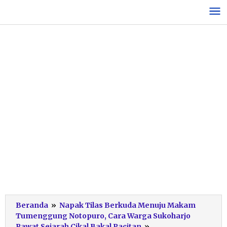
Lewati
ke
konten
Beranda
»
Napak Tilas Berkuda Menuju Makam
Tumenggung Notopuro, Cara Warga Sukoharjo
Puncak
Rawat Sejarah Cikal Bakal Pacitan
»