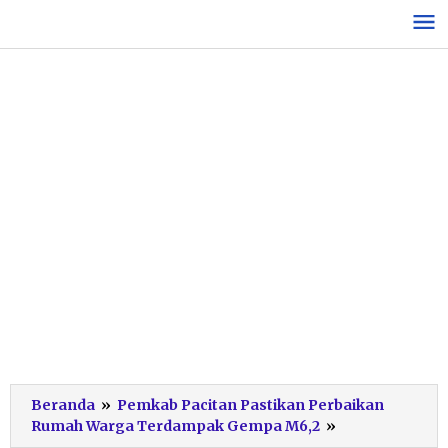
Lewati
ke
konten
Beranda
»
Pemkab Pacitan Pastikan Perbaikan
Bupati
Rumah Warga Terdampak Gempa M6,2
»
Pacitan