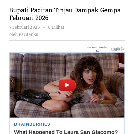
Tinjau
Bupati Pacitan Tinjau Dampak Gempa
Dampak
Februari 2026
Gempa
Februari
oleh
7 Februari 2026
-
0 Dilihat
2026
Pacitanku
oleh
Pacitanku