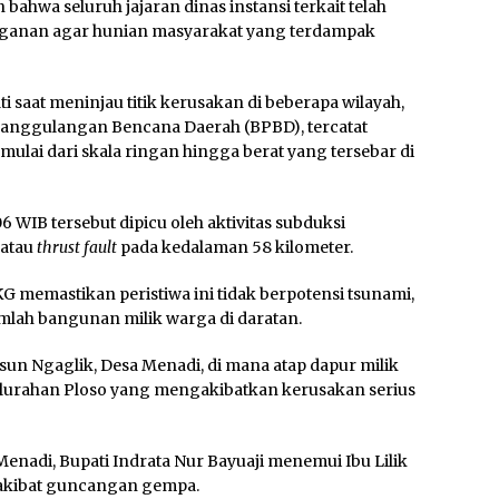
ahwa seluruh jajaran dinas instansi terkait telah
nganan agar hunian masyarakat yang terdampak
 saat meninjau titik kerusakan di beberapa wilayah,
nanggulangan Bencana Daerah (BPBD), tercatat
lai dari skala ringan hingga berat yang tersebar di
 WIB tersebut dipicu oleh aktivitas subduksi
 atau
thrust fault
pada kedalaman 58 kilometer.
G memastikan peristiwa ini tidak berpotensi tsunami,
mlah bangunan milik warga di daratan.
sun Ngaglik, Desa Menadi, di mana atap dapur milik
 Kelurahan Ploso yang mengakibatkan kerusakan serius
nadi, Bupati Indrata Nur Bayuaji menemui Ibu Lilik
 akibat guncangan gempa.