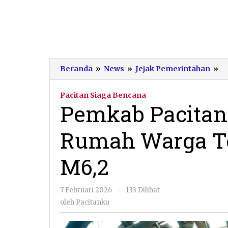
P
Beranda
»
News
»
Jejak Pemerintahan
»
Pa
Pa
Pacitan Siaga Bencana
Pe
Pemkab Pacitan
R
W
Rumah Warga T
T
G
M
M6,2
oleh
7 Februari 2026
-
133 Dilihat
Pacitanku
oleh
Pacitanku