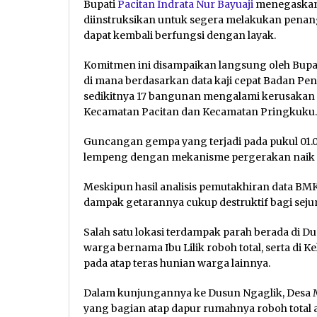
Bupati
Pacitan
Indrata Nur Bayuaji
menegaskan b
diinstruksikan untuk segera melakukan pena
dapat kembali berfungsi dengan layak.
Komitmen ini disampaikan langsung oleh Bupati
di mana berdasarkan data kaji cepat Badan Pe
sedikitnya 17 bangunan mengalami kerusakan mu
Kecamatan Pacitan dan Kecamatan Pringkuku.
Guncangan gempa yang terjadi pada pukul 01.06
lempeng dengan mekanisme pergerakan naik
Meskipun hasil analisis pemutakhiran data BMK
dampak getarannya cukup destruktif bagi seju
Salah satu lokasi terdampak parah berada di Du
warga bernama Ibu Lilik roboh total, serta di
pada atap teras hunian warga lainnya.
Dalam kunjungannya ke Dusun Ngaglik, Desa Me
yang bagian atap dapur rumahnya roboh total