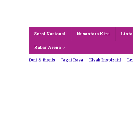
Lewati
ke
konten
Sorot Nasional
Nusantara Kini
Linta
Kabar Arena
Duit & Bisnis
Jagat Rasa
Kisah Inspiratif
Le