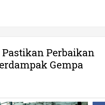
emkab
citan
stikan
rbaikan
 Pastikan Perbaikan
umah
arga
erdampak Gempa
erdampak
empa
6,2