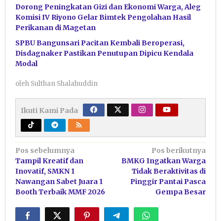
Dorong Peningkatan Gizi dan Ekonomi Warga, Aleg
Komisi IV Riyono Gelar Bimtek Pengolahan Hasil
Perikanan di Magetan
SPBU Bangunsari Pacitan Kembali Beroperasi,
Disdagnaker Pastikan Penutupan Dipicu Kendala
Modal
oleh
Sulthan Shalahuddin
Ikuti Kami Pada
Navigasi
Pos sebelumnya
Pos berikutnya
Tampil Kreatif dan
BMKG Ingatkan Warga
pos
Inovatif, SMKN 1
Tidak Beraktivitas di
Nawangan Sabet Juara 1
Pinggir Pantai Pasca
Booth Terbaik MMF 2026
Gempa Besar