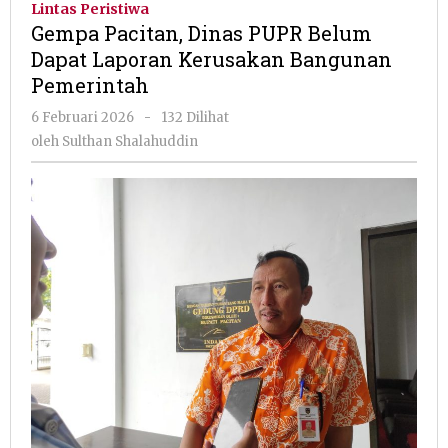
Lintas Peristiwa
PUPR
Gempa Pacitan, Dinas PUPR Belum
Belum
Dapat Laporan Kerusakan Bangunan
Dapat
Pemerintah
Laporan
Kerusak
oleh
6 Februari 2026
-
132 Dilihat
Bangun
Sulthan
oleh
Sulthan Shalahuddin
Pemerin
Shalahuddin