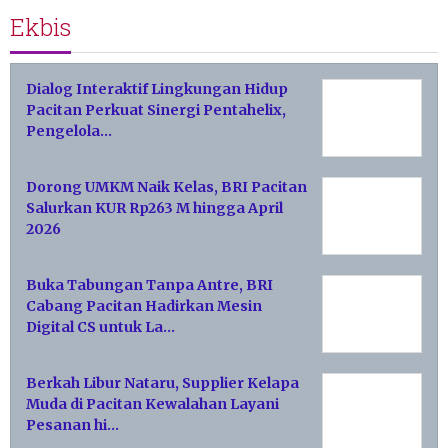
Ekbis
Dialog Interaktif Lingkungan Hidup
Pacitan Perkuat Sinergi Pentahelix,
Pengelola…
Dorong UMKM Naik Kelas, BRI Pacitan
Salurkan KUR Rp263 M hingga April
2026
Buka Tabungan Tanpa Antre, BRI
Cabang Pacitan Hadirkan Mesin
Digital CS untuk La…
Berkah Libur Nataru, Supplier Kelapa
Muda di Pacitan Kewalahan Layani
Pesanan hi…