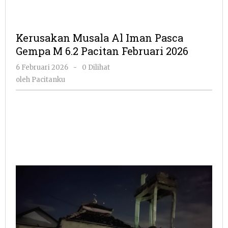
Kerusakan Musala Al Iman Pasca
Gempa M 6.2 Pacitan Februari 2026
oleh
6 Februari 2026
-
0 Dilihat
Pacitanku
oleh
Pacitanku