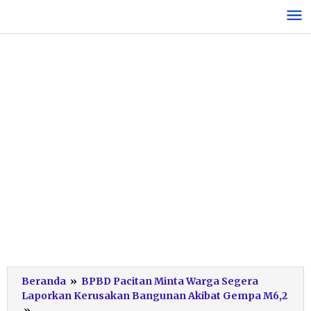
Lewati
ke
konten
Beranda
»
BPBD Pacitan Minta Warga Segera
Laporkan Kerusakan Bangunan Akibat Gempa M6,2
Kerusakan
»