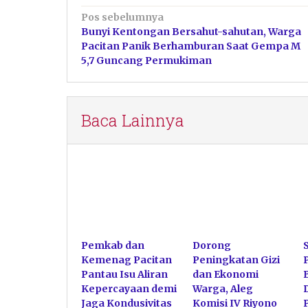
Navigasi
Pos sebelumnya
Bunyi Kentongan Bersahut-sahutan, Warga
pos
Pacitan Panik Berhamburan Saat Gempa M
5,7 Guncang Permukiman
Baca Lainnya
Pemkab dan
Dorong
Kemenag Pacitan
Peningkatan Gizi
Pantau Isu Aliran
dan Ekonomi
Kepercayaan demi
Warga, Aleg
Jaga Kondusivitas
Komisi IV Riyono