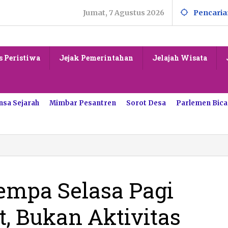
Jumat, 7 Agustus 2026
Pencaria
s Peristiwa
Jejak Pemerintahan
Jelajah Wisata
nsa Sejarah
Mimbar Pesantren
Sorot Desa
Parlemen Bica
PBD
citan:
empa
lasa
empa Selasa Pagi
gi
erpusat
t, Bukan Aktivitas
rat,