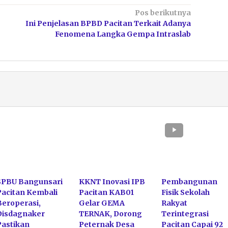
Pos berikutnya
Ini Penjelasan BPBD Pacitan Terkait Adanya
Fenomena Langka Gempa Intraslab
SPBU Bangunsari
KKNT Inovasi IPB
Pembangunan
Pacitan Kembali
Pacitan KAB01
Fisik Sekolah
Beroperasi,
Gelar GEMA
Rakyat
Disdagnaker
TERNAK, Dorong
Terintegrasi
Pastikan
Peternak Desa
Pacitan Capai 92