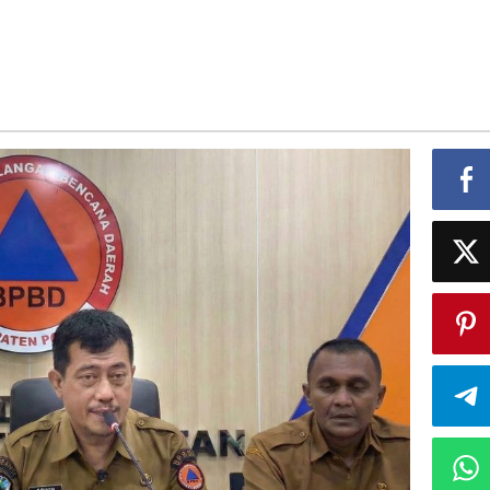
ukan
tivitas
sar
indulu