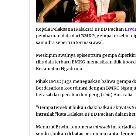
Kepala Pelaksana (Kalaksa) BPBD Pacitan
Erwi
pembaruan data dari BMKG, gempa tersebut d
samudra seperti informasi awal.
Meskipun awalnya episentrum gempa diperkira
rilis data terbaru BMKG memastikan titik koor
Kecamatan Ngadirojo.
Pihak BPBD juga menegaskan bahwa gempa darat 
Berdasarkan koordinasi dengan BMKG Nganjuk,
berasal dari pecahan lempeng (
slab
) Australia.
“Gempa tersebut bukan diakibatkan aktivitas
intraslab,”kata Kalaksa BPBD Pacitan dalam ke
Menurut Erwin, fenomena
intraslab
ini terjadi 
sendiri, bukan di batas pertemuan antar lempen