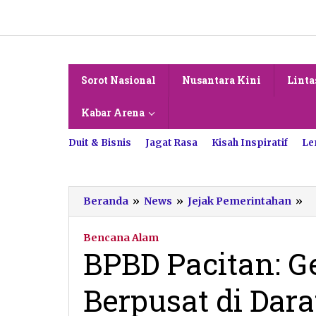
Lewati
ke
konten
Sorot Nasional
Nusantara Kini
Linta
Kabar Arena
Duit & Bisnis
Jagat Rasa
Kisah Inspiratif
Le
B
Beranda
»
News
»
Jejak Pemerintahan
»
Pa
G
Bencana Alam
Se
BPBD Pacitan: G
Pa
B
Berpusat di Dara
di
Da