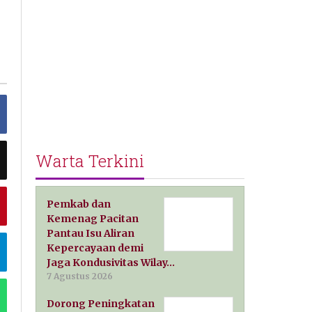
Warta Terkini
Pemkab dan
Kemenag Pacitan
Pantau Isu Aliran
Kepercayaan demi
Jaga Kondusivitas Wilay…
7 Agustus 2026
Dorong Peningkatan