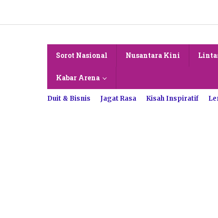
Lewati
ke
konten
Sorot Nasional
Nusantara Kini
Linta
Kabar Arena
Duit & Bisnis
Jagat Rasa
Kisah Inspiratif
Le