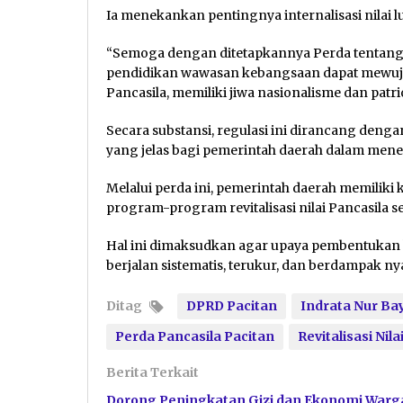
Ia menekankan pentingnya internalisasi nilai lu
“Semoga dengan ditetapkannya Perda tentang revi
pendidikan wawasan kebangsaan dapat mewu
Pancasila, memiliki jiwa nasionalisme dan patri
Secara substansi, regulasi ini dirancang den
yang jelas bagi pemerintah daerah dalam mene
Melalui perda ini, pemerintah daerah memilik
program-program revitalisasi nilai Pancasila se
Hal ini dimaksudkan agar upaya pembentukan k
berjalan sistematis, terukur, dan berdampak n
Ditag
DPRD Pacitan
Indrata Nur Bay
Perda Pancasila Pacitan
Revitalisasi Nila
Berita Terkait
Dorong Peningkatan Gizi dan Ekonomi Warga