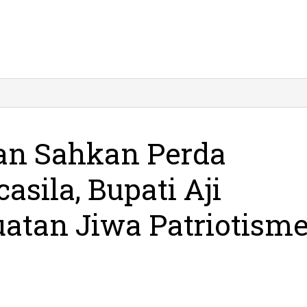
D
an
an
an Sahkan Perda
a
alisasi
asila, Bupati Aji
sila,
ti
atan Jiwa Patriotism
pkan
uatan
otisme
a