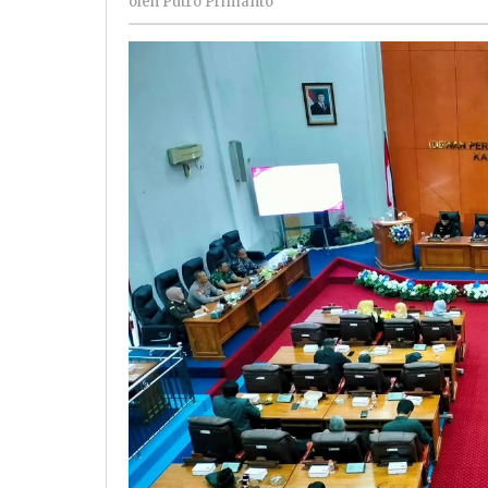
oleh
Putro Primanto
Primanto