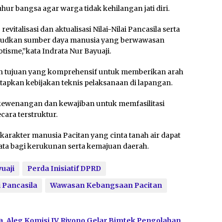
hur bangsa agar warga tidak kehilangan jati diri.
talisasi dan aktualisasi Nilai-Nilai Pancasila serta
judkan sumber daya manusia yang berwawasan
otisme,”kata Indrata Nur Bayuaji.
gan tujuan yang komprehensif untuk memberikan arah
tapkan kebijakan teknis pelaksanaan di lapangan.
i kewenangan dan kewajiban untuk memfasilitasi
cara terstruktur.
arakter manusia Pacitan yang cinta tanah air dapat
yata bagi kerukunan serta kemajuan daerah.
uaji
Perda Inisiatif DPRD
i Pancasila
Wawasan Kebangsaan Pacitan
, Aleg Komisi IV Riyono Gelar Bimtek Pengolahan