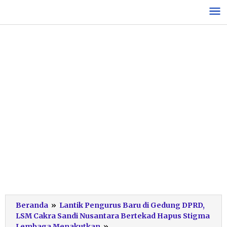
Lewati
ke
konten
Beranda
»
Lantik Pengurus Baru di Gedung DPRD,
LSM Cakra Sandi Nusantara Bertekad Hapus Stigma
WhatsApp
Lembaga Menakutkan
»