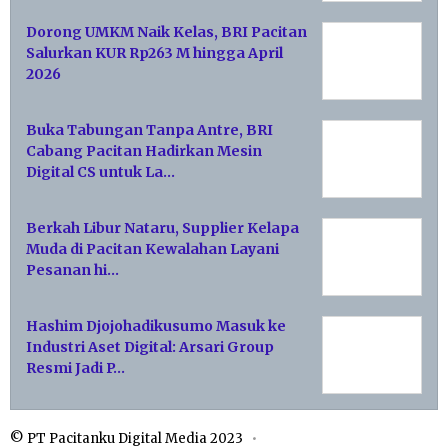
Dorong UMKM Naik Kelas, BRI Pacitan
Salurkan KUR Rp263 M hingga April
2026
Buka Tabungan Tanpa Antre, BRI
Cabang Pacitan Hadirkan Mesin
Digital CS untuk La…
Berkah Libur Nataru, Supplier Kelapa
Muda di Pacitan Kewalahan Layani
Pesanan hi…
Hashim Djojohadikusumo Masuk ke
Industri Aset Digital: Arsari Group
Resmi Jadi P…
© PT Pacitanku Digital Media 2023