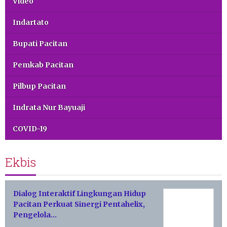
Video
Indartato
Bupati Pacitan
Pemkab Pacitan
Pilbup Pacitan
Indrata Nur Bayuaji
COVID-19
Ekbis
Dialog Interaktif Lingkungan Hidup
Pacitan Perkuat Sinergi Pentahelix,
Pengelola…