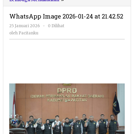
Image
2026-
WhatsApp Image 2026-01-24 at 21.42.52
01-
24
oleh
25 Januari 2026
-
0 Dilihat
at
Pacitanku
oleh
Pacitanku
21.42.52