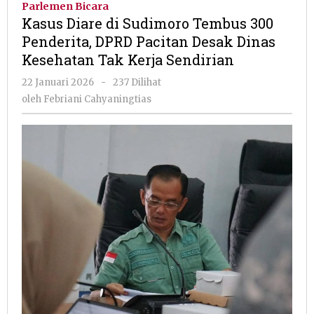
Parlemen Bicara
Sudimoro
Kasus Diare di Sudimoro Tembus 300
Tembus
Penderita, DPRD Pacitan Desak Dinas
300
Kesehatan Tak Kerja Sendirian
Penderita,
DPRD
oleh
22 Januari 2026
-
237 Dilihat
Pacitan
Febriani
oleh
Febriani Cahyaningtias
Desak
Cahyaningtias
Dinas
Kesehatan
Tak
Kerja
Sendirian