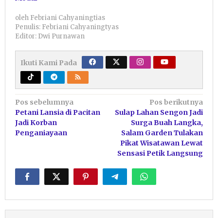
oleh
Febriani Cahyaningtias
Penulis: Febriani Cahyaningtyas
Editor: Dwi Purnawan
Ikuti Kami Pada
Navigasi
Pos sebelumnya
Pos berikutnya
Petani Lansia di Pacitan
Sulap Lahan Sengon Jadi
pos
Jadi Korban
Surga Buah Langka,
Penganiayaan
Salam Garden Tulakan
Pikat Wisatawan Lewat
Sensasi Petik Langsung