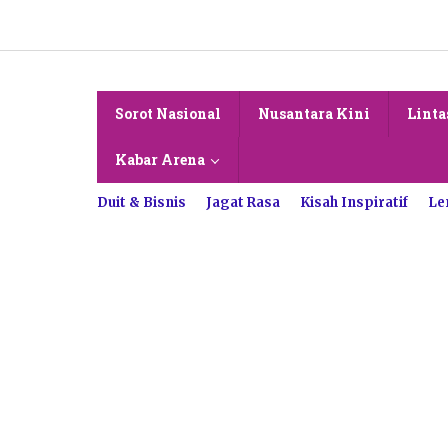
Lewati
ke
konten
Sorot Nasional
Nusantara Kini
Linta
Kabar Arena
Duit & Bisnis
Jagat Rasa
Kisah Inspiratif
Le