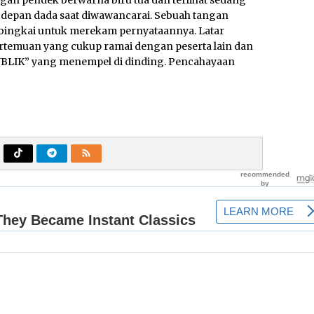
gan pendek berwarna biru tua dan terlihat sedang
 depan dada saat diwawancarai. Sebuah tangan
n bingkai untuk merekam pernyataannya. Latar
rtemuan yang cukup ramai dengan peserta lain dan
UBLIK” yang menempel di dinding. Pencahayaan