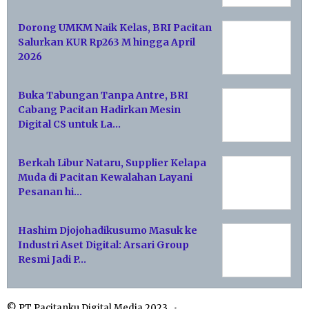
Dorong UMKM Naik Kelas, BRI Pacitan
Salurkan KUR Rp263 M hingga April
2026
Buka Tabungan Tanpa Antre, BRI
Cabang Pacitan Hadirkan Mesin
Digital CS untuk La…
Berkah Libur Nataru, Supplier Kelapa
Muda di Pacitan Kewalahan Layani
Pesanan hi…
Hashim Djojohadikusumo Masuk ke
Industri Aset Digital: Arsari Group
Resmi Jadi P…
© PT Pacitanku Digital Media 2023