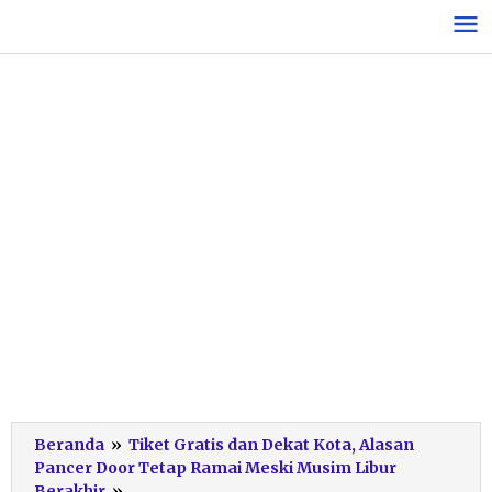
Lewati
ke
konten
Beranda
»
Tiket Gratis dan Dekat Kota, Alasan
Pancer Door Tetap Ramai Meski Musim Libur
Pancer
Berakhir
»