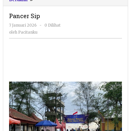
Sip
Pancer Sip
oleh
7 Januari 2026
-
0 Dilihat
Pacitanku
oleh
Pacitanku