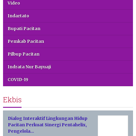
Video
Indartato
Bupati Pacitan
Pemkab Pacitan
Pilbup Pacitan
Indrata Nur Bayuaji
COVID-19
Ekbis
Dialog Interaktif Lingkungan Hidup
Pacitan Perkuat Sinergi Pentahelix,
Pengelola…