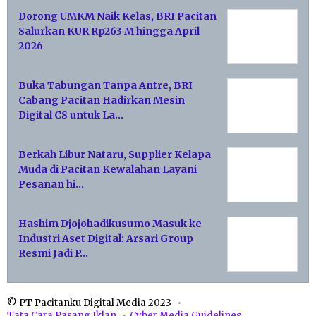
Dorong UMKM Naik Kelas, BRI Pacitan
Salurkan KUR Rp263 M hingga April
2026
Buka Tabungan Tanpa Antre, BRI
Cabang Pacitan Hadirkan Mesin
Digital CS untuk La…
Berkah Libur Nataru, Supplier Kelapa
Muda di Pacitan Kewalahan Layani
Pesanan hi…
Hashim Djojohadikusumo Masuk ke
Industri Aset Digital: Arsari Group
Resmi Jadi P…
© PT Pacitanku Digital Media 2023
Tata Cara Pasang Iklan
Cyber Media Guidelines