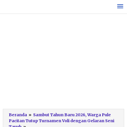
Lewati
ke
konten
Beranda
»
Sambut Tahun Baru 2026, Warga Pule
Pacitan Tutup Turnamen Voli dengan Gelaran Seni
Tayub
Tayub
»