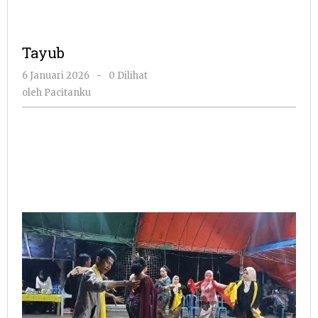
Tayub
oleh
6 Januari 2026
-
0 Dilihat
Pacitanku
oleh
Pacitanku