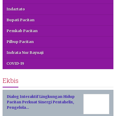
Indartato
Bupati Pacitan
Pemkab Pacitan
Pilbup Pacitan
Indrata Nur Bayuaji
COVID-19
Ekbis
Dialog Interaktif Lingkungan Hidup
Pacitan Perkuat Sinergi Pentahelix,
Pengelola…