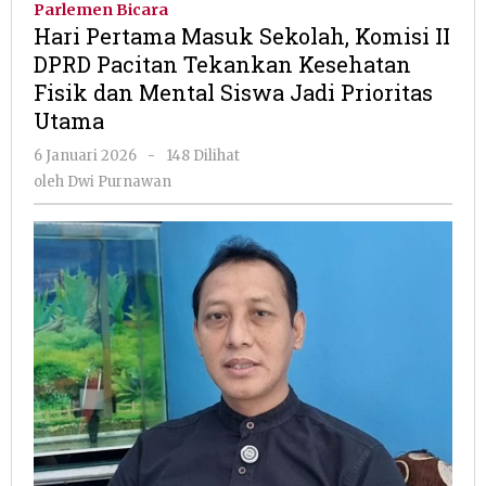
Parlemen Bicara
Sekolah,
Hari Pertama Masuk Sekolah, Komisi II
Komisi
DPRD Pacitan Tekankan Kesehatan
II
Fisik dan Mental Siswa Jadi Prioritas
DPRD
Pacitan
Utama
Tekankan
oleh
6 Januari 2026
-
148 Dilihat
Kesehatan
Dwi
Fisik
oleh
Dwi Purnawan
Purnawan
dan
Mental
Siswa
Jadi
Prioritas
Utama