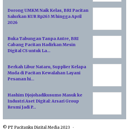
Dorong UMKM Naik Kelas, BRI Pacitan
Salurkan KUR Rp263 M hingga April
2026
Buka Tabungan Tanpa Antre, BRI
Cabang Pacitan Hadirkan Mesin
Digital CS untuk La…
Berkah Libur Nataru, Supplier Kelapa
Muda di Pacitan Kewalahan Layani
Pesanan hi…
Hashim Djojohadikusumo Masuk ke
Industri Aset Digital: Arsari Group
Resmi Jadi P…
© PT Pacitanku Digital Media 2023