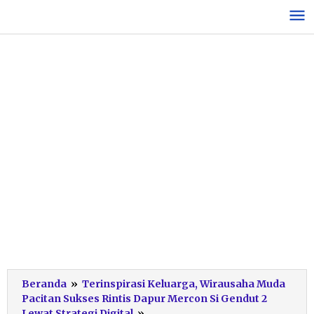
Lewati
ke
konten
Beranda
»
Terinspirasi Keluarga, Wirausaha Muda
Pacitan Sukses Rintis Dapur Mercon Si Gendut 2
Dapur
Lewat Strategi Digital
»