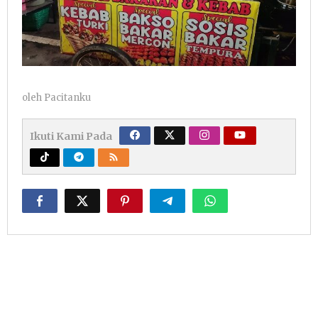
oleh
Pacitanku
Ikuti Kami Pada