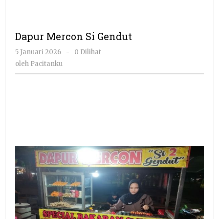
Dapur Mercon Si Gendut
oleh
5 Januari 2026
-
0 Dilihat
Pacitanku
oleh
Pacitanku