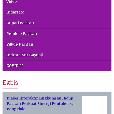
Video
Indartato
Bupati Pacitan
Pemkab Pacitan
Pilbup Pacitan
Indrata Nur Bayuaji
COVID-19
Ekbis
Dialog Interaktif Lingkungan Hidup
Pacitan Perkuat Sinergi Pentahelix,
Pengelola…