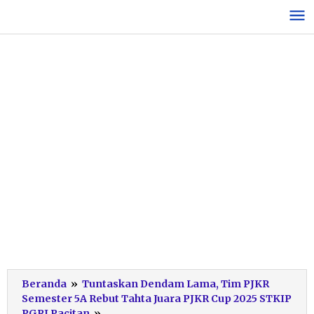
Lewati
ke
konten
Beranda
»
Tuntaskan Dendam Lama, Tim PJKR
Semester 5A Rebut Tahta Juara PJKR Cup 2025 STKIP
PJKR
PGRI Pacitan
»