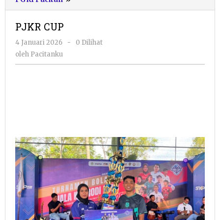
CUP
PJKR CUP
oleh
4 Januari 2026
-
0 Dilihat
Pacitanku
oleh
Pacitanku