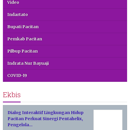
Video
Indartato
Bupati Pacitan
Pemkab Pacitan
Pilbup Pacitan
Indrata Nur Bayuaji
COVID-19
Ekbis
Dialog Interaktif Lingkungan Hidup
Pacitan Perkuat Sinergi Pentahelix,
Pengelola…