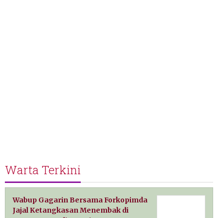
Warta Terkini
Wabup Gagarin Bersama Forkopimda
Jajal Ketangkasan Menembak di