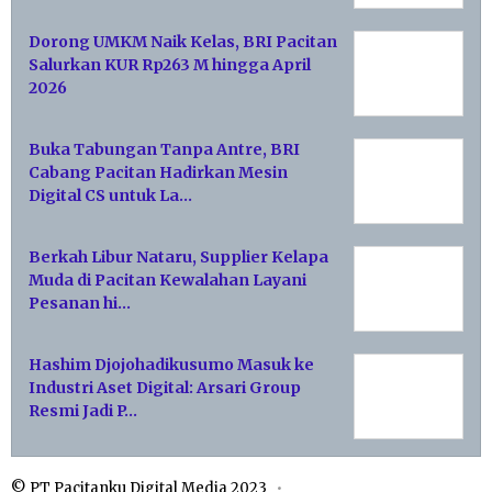
Dorong UMKM Naik Kelas, BRI Pacitan
Salurkan KUR Rp263 M hingga April
2026
Buka Tabungan Tanpa Antre, BRI
Cabang Pacitan Hadirkan Mesin
Digital CS untuk La…
Berkah Libur Nataru, Supplier Kelapa
Muda di Pacitan Kewalahan Layani
Pesanan hi…
Hashim Djojohadikusumo Masuk ke
Industri Aset Digital: Arsari Group
Resmi Jadi P…
© PT Pacitanku Digital Media 2023