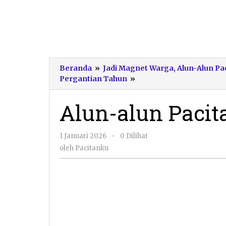
Beranda
»
Jadi Magnet Warga, Alun-Alun Pa
Alun-
Pergantian Tahun
»
alun
Pacitan
Alun-alun Pacit
oleh
1 Januari 2026
-
0 Dilihat
Pacitanku
oleh
Pacitanku