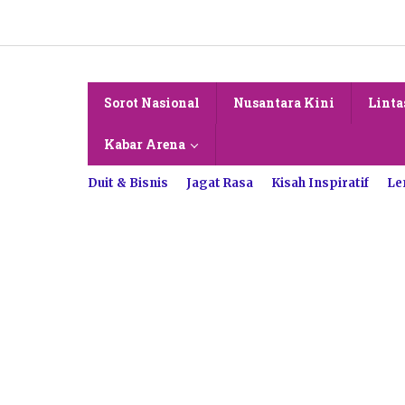
Lewati
ke
konten
Sorot Nasional
Nusantara Kini
Linta
Kabar Arena
Duit & Bisnis
Jagat Rasa
Kisah Inspiratif
Le