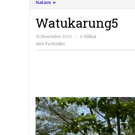
Watukarung5
Nataru
»
Watukarung5
oleh
31 Desember 2025
-
0 Dilihat
Pacitanku
oleh
Pacitanku