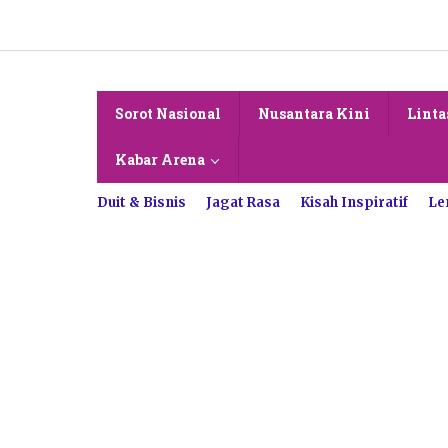
Lewati
ke
konten
Sorot Nasional
Nusantara Kini
Linta
Kabar Arena
Duit & Bisnis
Jagat Rasa
Kisah Inspiratif
Le