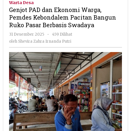
Warta Desa
Ekonomi
Genjot PAD dan Ekonomi Warga,
Warga,
Pemdes Kebondalem Pacitan Bangun
Pemdes
Ruko Pasar Berbasis Swadaya
Kebondalem
Pacitan
oleh
31 Desember 2025
-
459 Dilihat
Bangun
Shevira
oleh
Shevira Zahra Irnanda Putri
Ruko
Zahra
Pasar
Irnanda
Berbasis
Putri
Swadaya