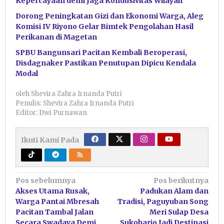
Kepercayaan demi Jaga Kondusivitas Wilayah
Dorong Peningkatan Gizi dan Ekonomi Warga, Aleg
Komisi IV Riyono Gelar Bimtek Pengolahan Hasil
Perikanan di Magetan
SPBU Bangunsari Pacitan Kembali Beroperasi,
Disdagnaker Pastikan Penutupan Dipicu Kendala
Modal
oleh
Shevira Zahra Irnanda Putri
Penulis: Shevira Zahra Irnanda Putri
Editor: Dwi Purnawan
Ikuti Kami Pada
Navigasi
Pos sebelumnya
Pos berikutnya
Akses Utama Rusak,
Padukan Alam dan
pos
Warga Pantai Mbresah
Tradisi, Paguyuban Song
Pacitan Tambal Jalan
Meri Sulap Desa
Secara Swadaya Demi
Sukoharjo Jadi Destinasi