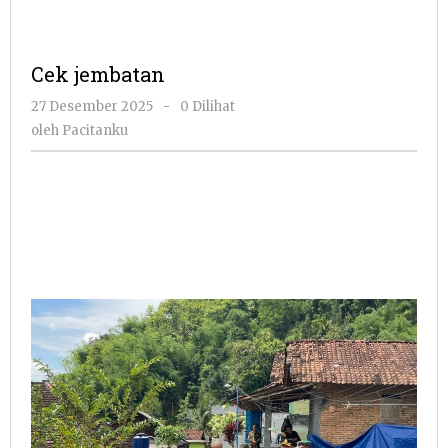
Cek jembatan
oleh
27 Desember 2025
-
0 Dilihat
Pacitanku
oleh
Pacitanku