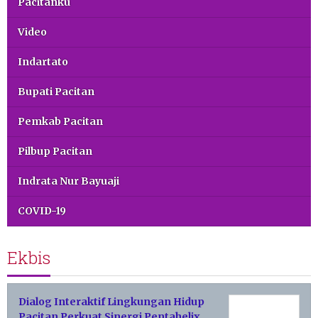
Pacitanku
Video
Indartato
Bupati Pacitan
Pemkab Pacitan
Pilbup Pacitan
Indrata Nur Bayuaji
COVID-19
Ekbis
Dialog Interaktif Lingkungan Hidup
Pacitan Perkuat Sinergi Pentahelix,