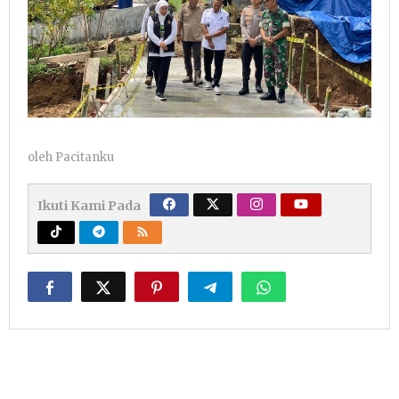
oleh
Pacitanku
Ikuti Kami Pada