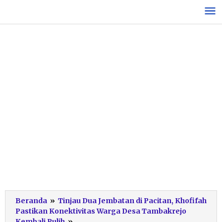
Lewati
ke
konten
Beranda
»
Tinjau Dua Jembatan di Pacitan, Khofifah
Pastikan Konektivitas Warga Desa Tambakrejo
Cek
Kembali Pulih
»