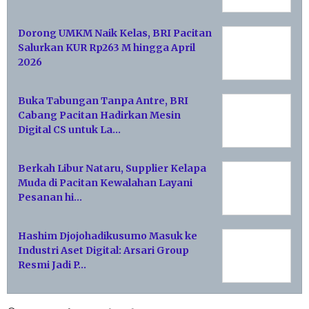
Dorong UMKM Naik Kelas, BRI Pacitan
Salurkan KUR Rp263 M hingga April
2026
Buka Tabungan Tanpa Antre, BRI
Cabang Pacitan Hadirkan Mesin
Digital CS untuk La…
Berkah Libur Nataru, Supplier Kelapa
Muda di Pacitan Kewalahan Layani
Pesanan hi…
Hashim Djojohadikusumo Masuk ke
Industri Aset Digital: Arsari Group
Resmi Jadi P…