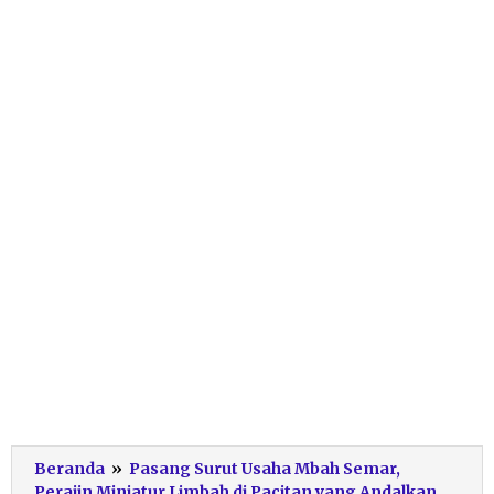
Beranda
»
Pasang Surut Usaha Mbah Semar,
Perajin Miniatur Limbah di Pacitan yang Andalkan