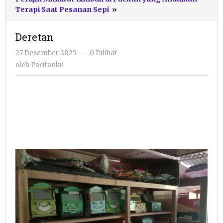
Deretan
Terapi Saat Pesanan Sepi
»
Deretan
oleh
27 Desember 2025
-
0 Dilihat
Pacitanku
oleh
Pacitanku