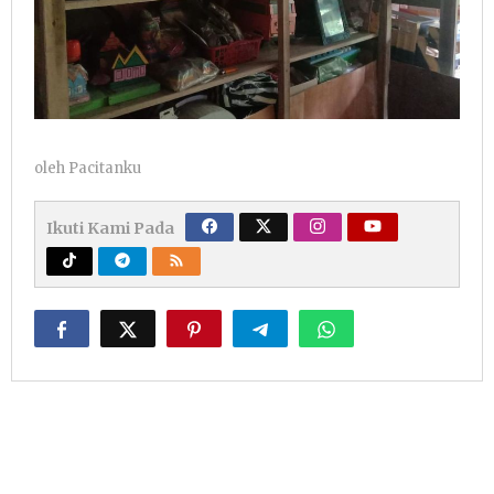
oleh
Pacitanku
Ikuti Kami Pada