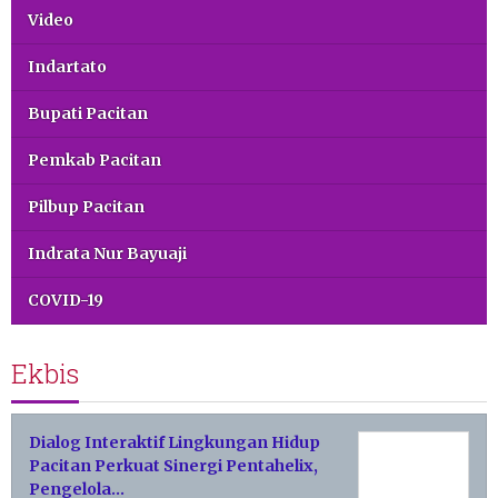
Video
Indartato
Bupati Pacitan
Pemkab Pacitan
Pilbup Pacitan
Indrata Nur Bayuaji
COVID-19
Ekbis
Dialog Interaktif Lingkungan Hidup
Pacitan Perkuat Sinergi Pentahelix,
Pengelola…