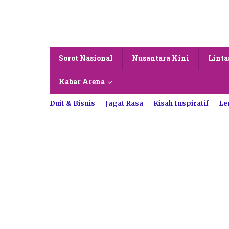
Lewati
ke
konten
Sorot Nasional
Nusantara Kini
Linta
Kabar Arena
Duit & Bisnis
Jagat Rasa
Kisah Inspiratif
Le