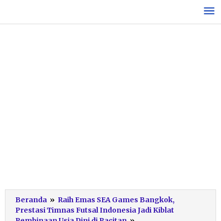
Lewati
ke
konten
Beranda
»
Raih Emas SEA Games Bangkok,
Prestasi Timnas Futsal Indonesia Jadi Kiblat
Pembinaan Usia Dini di Pacitan
»