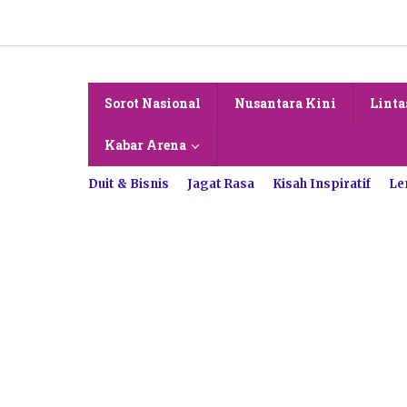
Lewati
ke
konten
Sorot Nasional
Nusantara Kini
Linta
Kabar Arena
Duit & Bisnis
Jagat Rasa
Kisah Inspiratif
Le