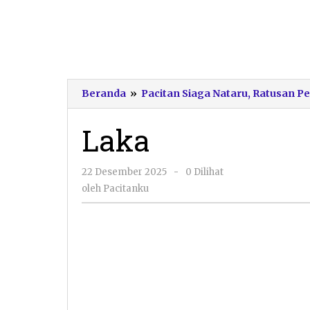
Beranda
»
Pacitan Siaga Nataru, Ratusan 
Laka
oleh
22 Desember 2025
-
0 Dilihat
Pacitanku
oleh
Pacitanku