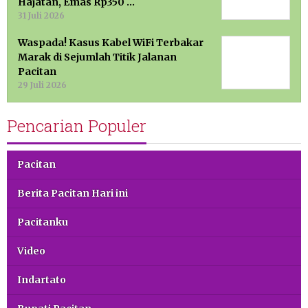
Hajatan, Emas Rp350 …
31 Juli 2026
Waspada! Kasus Kabel WiFi Terbakar
Marak di Sejumlah Titik Jalanan
Pacitan
29 Juli 2026
Pencarian Populer
Pacitan
Berita Pacitan Hari ini
Pacitanku
Video
Indartato