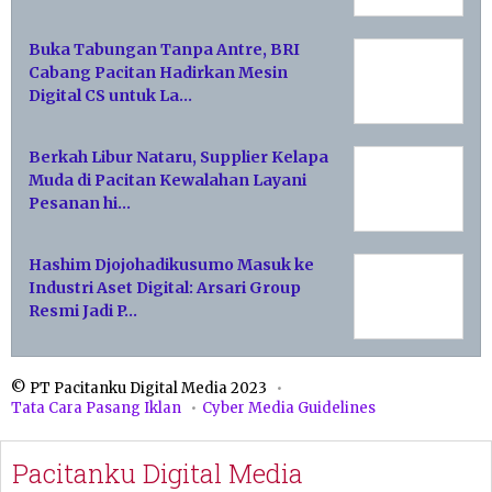
Buka Tabungan Tanpa Antre, BRI
Cabang Pacitan Hadirkan Mesin
Digital CS untuk La…
Berkah Libur Nataru, Supplier Kelapa
Muda di Pacitan Kewalahan Layani
Pesanan hi…
Hashim Djojohadikusumo Masuk ke
Industri Aset Digital: Arsari Group
Resmi Jadi P…
© PT Pacitanku Digital Media 2023
Tata Cara Pasang Iklan
Cyber Media Guidelines
Pacitanku Digital Media