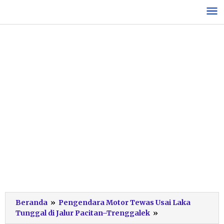
Lewati
ke
konten
Beranda
»
Pengendara Motor Tewas Usai Laka
Screenshot
Tunggal di Jalur Pacitan–Trenggalek
»