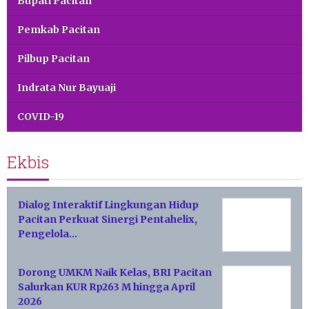
Bupati Pacitan
Pemkab Pacitan
Pilbup Pacitan
Indrata Nur Bayuaji
COVID-19
Ekbis
Dialog Interaktif Lingkungan Hidup
Pacitan Perkuat Sinergi Pentahelix,
Pengelola…
Dorong UMKM Naik Kelas, BRI Pacitan
Salurkan KUR Rp263 M hingga April
2026