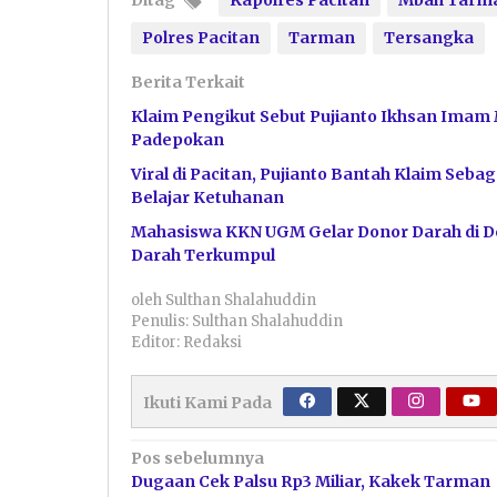
Ditag
Kapolres Pacitan
Mbah Tarma
Polres Pacitan
Tarman
Tersangka
Berita Terkait
Klaim Pengikut Sebut Pujianto Ikhsan Imam 
Padepokan
Viral di Pacitan, Pujianto Bantah Klaim Se
Belajar Ketuhanan
Mahasiswa KKN UGM Gelar Donor Darah di De
Darah Terkumpul
oleh
Sulthan Shalahuddin
Penulis: Sulthan Shalahuddin
Editor: Redaksi
Ikuti Kami Pada
Navigasi
Pos sebelumnya
Dugaan Cek Palsu Rp3 Miliar, Kakek Tarman
pos