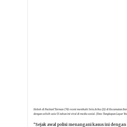
Heboh di Pacitan! Tarman (76) resmi menikahi Sela Arika (21) di Kecamatan Ban
dengan selisih usia 55 tahun ini viral di media sosial. (Foto: Tangkapan Layar Y
“Sejak awal polisi menangani kasus ini deng