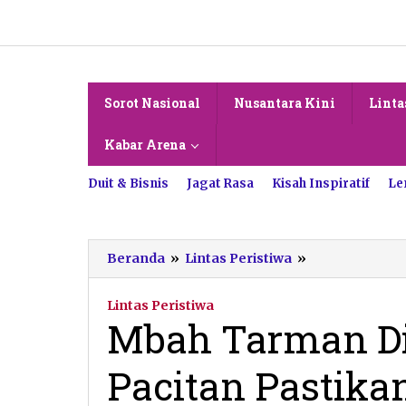
Lewati
ke
konten
Sorot Nasional
Nusantara Kini
Linta
Kabar Arena
Duit & Bisnis
Jagat Rasa
Kisah Inspiratif
Le
Mbah
Beranda
»
Lintas Peristiwa
»
Tarman
Ditahan,
Lintas Peristiwa
Kapolres
Mbah Tarman Di
Pacitan
Pastikan
Pacitan Pastika
Kasus
Cek