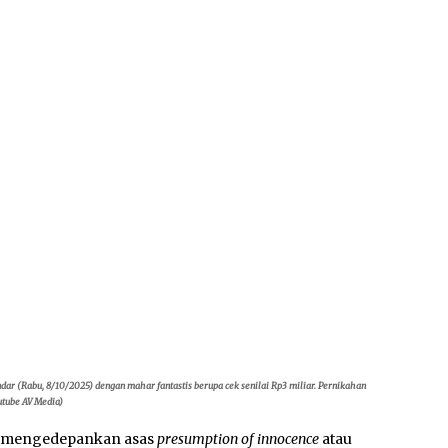
dar (Rabu, 8/10/2025) dengan mahar fantastis berupa cek senilai Rp3 miliar. Pernikahan
outube AV Media)
an mengedepankan asas
presumption of innocence
atau