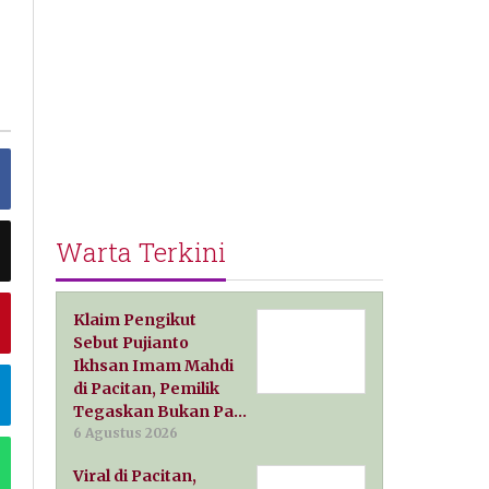
Warta Terkini
Klaim Pengikut
Sebut Pujianto
Ikhsan Imam Mahdi
di Pacitan, Pemilik
Tegaskan Bukan Pa…
6 Agustus 2026
Viral di Pacitan,