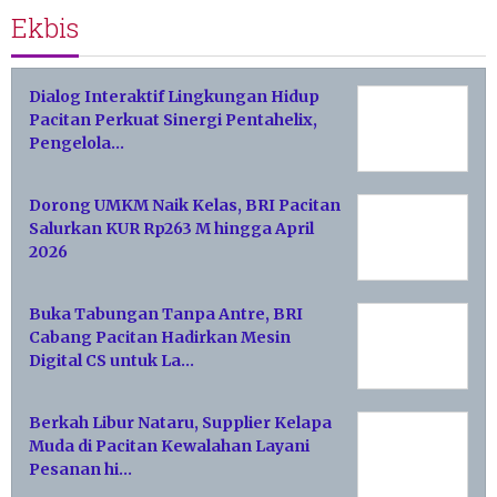
Ekbis
Dialog Interaktif Lingkungan Hidup
Pacitan Perkuat Sinergi Pentahelix,
Pengelola…
Dorong UMKM Naik Kelas, BRI Pacitan
Salurkan KUR Rp263 M hingga April
2026
Buka Tabungan Tanpa Antre, BRI
Cabang Pacitan Hadirkan Mesin
Digital CS untuk La…
Berkah Libur Nataru, Supplier Kelapa
Muda di Pacitan Kewalahan Layani
Pesanan hi…