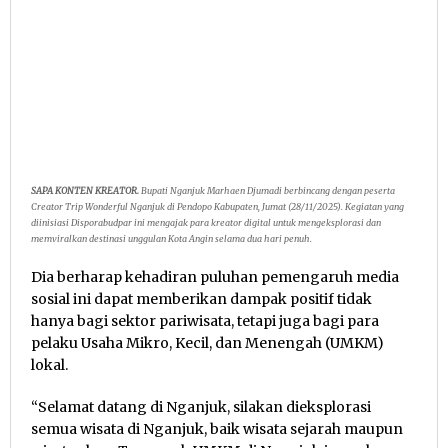
SAPA KONTEN KREATOR.
Bupati Nganjuk Marhaen Djumadi berbincang dengan peserta
Creator Trip Wonderful Nganjuk di Pendopo Kabupaten, Jumat (28/11/2025). Kegiatan yang
diinisiasi Disporabudpar ini mengajak para kreator digital untuk mengeksplorasi dan
memviralkan destinasi unggulan Kota Angin selama dua hari penuh.
Dia berharap kehadiran puluhan pemengaruh media
sosial ini dapat memberikan dampak positif tidak
hanya bagi sektor pariwisata, tetapi juga bagi para
pelaku Usaha Mikro, Kecil, dan Menengah (UMKM)
lokal.
“Selamat datang di Nganjuk, silakan dieksplorasi
semua wisata di Nganjuk, baik wisata sejarah maupun