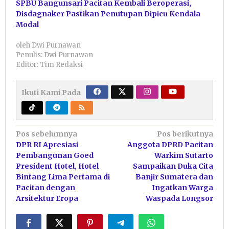
SPBU Bangunsari Pacitan Kembali Beroperasi,
Disdagnaker Pastikan Penutupan Dipicu Kendala
Modal
oleh
Dwi Purnawan
Penulis: Dwi Purnawan
Editor: Tim Redaksi
Ikuti Kami Pada
Navigasi
Pos sebelumnya
Pos berikutnya
DPR RI Apresiasi
Anggota DPRD Pacitan
pos
Pembangunan Goed
Warkim Sutarto
President Hotel, Hotel
Sampaikan Duka Cita
Bintang Lima Pertama di
Banjir Sumatera dan
Pacitan dengan
Ingatkan Warga
Arsitektur Eropa
Waspada Longsor