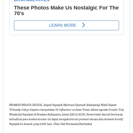
PROMOSI WISATA DIGITAL. Bupati Nganjuk Marhaen Djumadi didampingi Wakil Bupati
Trihandy Cahyo Saputro menyambut 30 influencer se-Jawa Timur dalam agenda Creator Trip
Wonderful Nganjuk di Pendopo Kabupaten, Jumat (28/11/2025). Pemerintah daerah berharap
kehadiran para konten kreator ini dapat mengakselerasi promosi wisata dan ekonomi kreatif
Nganjuk ke kancah yang lebih luas. (Foto: Dwi Purnawan/Pacitanku)