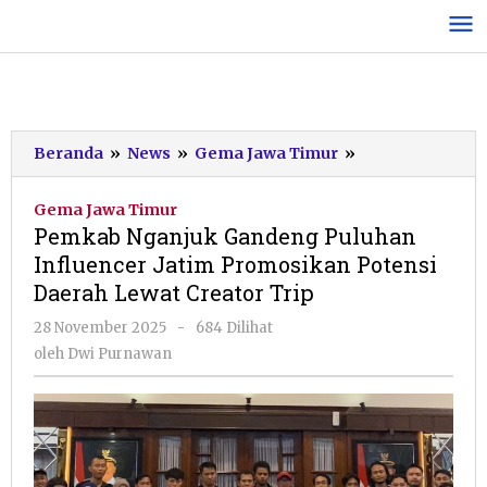
Lewati
ke
konten
Pemkab
Beranda
»
News
»
Gema Jawa Timur
»
Nganjuk
Gandeng
Gema Jawa Timur
Puluhan
Pemkab Nganjuk Gandeng Puluhan
Influencer
Influencer Jatim Promosikan Potensi
Jatim
Daerah Lewat Creator Trip
Promosikan
Potensi
oleh
28 November 2025
-
684 Dilihat
Daerah
Dwi
oleh
Dwi Purnawan
Lewat
Purnawan
Creator
Trip