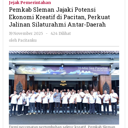
Jejak Pemerintahan
Potensi
Pemkab Sleman Jajaki Potensi
Ekonomi
Ekonomi Kreatif di Pacitan, Perkuat
Kreatif
Jalinan Silaturahmi Antar-Daerah
di
Pacitan,
oleh
19 November 2025
-
424 Dilihat
Perkuat
Pacitanku
oleh
Pacitanku
Jalinan
Silaturahmi
Antar-
Daerah
Demi percepatan pertumbuhan sektor kreatif, Pemkab Sleman