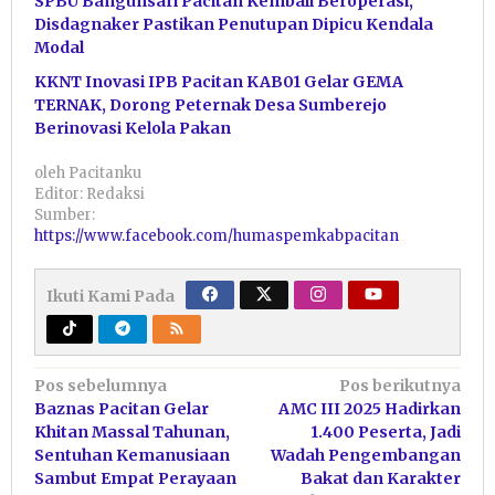
SPBU Bangunsari Pacitan Kembali Beroperasi,
Disdagnaker Pastikan Penutupan Dipicu Kendala
Modal
KKNT Inovasi IPB Pacitan KAB01 Gelar GEMA
TERNAK, Dorong Peternak Desa Sumberejo
Berinovasi Kelola Pakan
oleh
Pacitanku
Editor: Redaksi
Sumber:
https://www.facebook.com/humaspemkabpacitan
Ikuti Kami Pada
Navigasi
Pos sebelumnya
Pos berikutnya
Baznas Pacitan Gelar
AMC III 2025 Hadirkan
pos
Khitan Massal Tahunan,
1.400 Peserta, Jadi
Sentuhan Kemanusiaan
Wadah Pengembangan
Sambut Empat Perayaan
Bakat dan Karakter