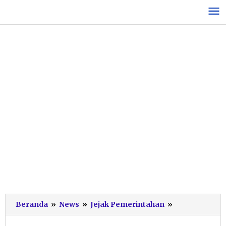
Lewati
ke
konten
Pemkab
Beranda
»
News
»
Jejak Pemerintahan
»
Sleman
Jajaki