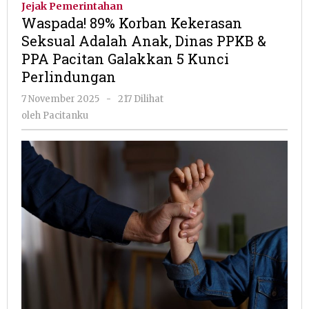
Jejak Pemerintahan
Kekerasan
Waspada! 89% Korban Kekerasan
Seksual
Seksual Adalah Anak, Dinas PPKB &
Adalah
PPA Pacitan Galakkan 5 Kunci
Anak,
Dinas
Perlindungan
PPKB
oleh
7 November 2025
-
217 Dilihat
&
Pacitanku
PPA
oleh
Pacitanku
Pacitan
Galakkan
5
Kunci
Perlindungan