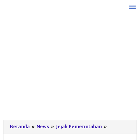
Lewati
ke
konten
Waspada!
Beranda
»
News
»
Jejak Pemerintahan
»
89%
Korban