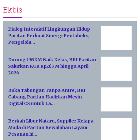
Ekbis
Dialog Interaktif Lingkungan Hidup
Pacitan Perkuat Sinergi Pentahelix,
Pengelola…
Dorong UMKM Naik Kelas, BRI Pacitan
Salurkan KUR Rp263 M hingga April
2026
Buka Tabungan Tanpa Antre, BRI
Cabang Pacitan Hadirkan Mesin
Digital CS untuk La…
Berkah Libur Nataru, Supplier Kelapa
Muda di Pacitan Kewalahan Layani
Pesanan hi…