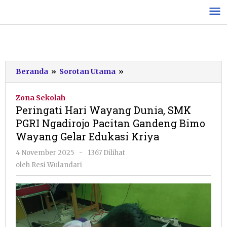
Lewati
ke
konten
Peringati
Beranda
»
Sorotan Utama
»
Hari
Wayang
Zona Sekolah
Dunia,
Peringati Hari Wayang Dunia, SMK
SMK
PGRI Ngadirojo Pacitan Gandeng Bimo
PGRI
Wayang Gelar Edukasi Kriya
Ngadirojo
Pacitan
oleh
4 November 2025
-
1367 Dilihat
Gandeng
Resi
oleh
Resi Wulandari
Bimo
Wulandari
Wayang
Gelar
Edukasi
Kriya