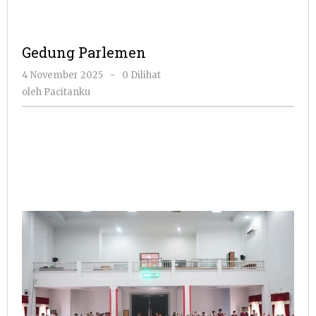
Gedung Parlemen
oleh
4 November 2025
-
0 Dilihat
Pacitanku
oleh
Pacitanku