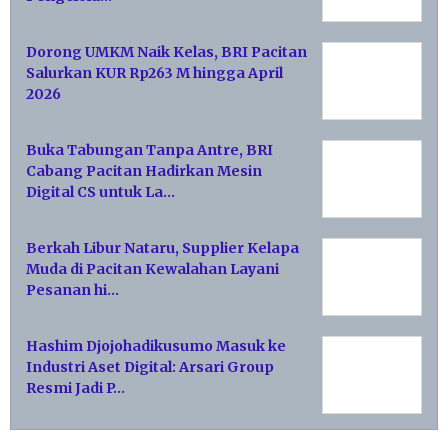
Dorong UMKM Naik Kelas, BRI Pacitan
Salurkan KUR Rp263 M hingga April
2026
Buka Tabungan Tanpa Antre, BRI
Cabang Pacitan Hadirkan Mesin
Digital CS untuk La…
Berkah Libur Nataru, Supplier Kelapa
Muda di Pacitan Kewalahan Layani
Pesanan hi…
Hashim Djojohadikusumo Masuk ke
Industri Aset Digital: Arsari Group
Resmi Jadi P…