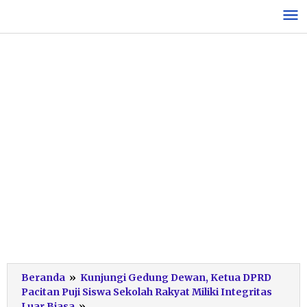
Lewati
ke
konten
Beranda
»
Kunjungi Gedung Dewan, Ketua DPRD
Pacitan Puji Siswa Sekolah Rakyat Miliki Integritas
Gedung
Luar Biasa
»