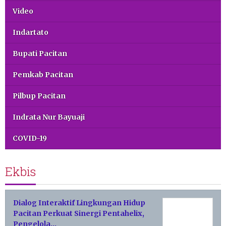
Video
Indartato
Bupati Pacitan
Pemkab Pacitan
Pilbup Pacitan
Indrata Nur Bayuaji
COVID-19
Ekbis
Dialog Interaktif Lingkungan Hidup
Pacitan Perkuat Sinergi Pentahelix,
Pengelola…