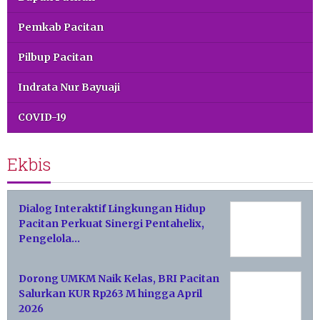
Pemkab Pacitan
Pilbup Pacitan
Indrata Nur Bayuaji
COVID-19
Ekbis
Dialog Interaktif Lingkungan Hidup
Pacitan Perkuat Sinergi Pentahelix,
Pengelola…
Dorong UMKM Naik Kelas, BRI Pacitan
Salurkan KUR Rp263 M hingga April
2026