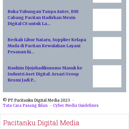
Buka Tabungan Tanpa Antre, BRI
Cabang Pacitan Hadirkan Mesin
Digital CS untuk La…
Berkah Libur Nataru, Supplier Kelapa
Muda di Pacitan Kewalahan Layani
Pesanan hi…
Hashim Djojohadikusumo Masuk ke
Industri Aset Digital: Arsari Group
Resmi Jadi P…
© PT Pacitanku Digital Media 2023
Tata Cara Pasang Iklan
Cyber Media Guidelines
Pacitanku Digital Media