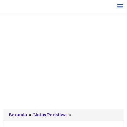
Lewati
ke
konten
Diduga
Beranda
»
Lintas Peristiwa
»
Mengantuk,
Mobil