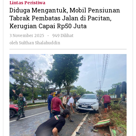
Lintas Peristiwa
Pensiunan
Diduga Mengantuk, Mobil Pensiunan
Tabrak
Tabrak Pembatas Jalan di Pacitan,
Pembatas
Kerugian Capai Rp50 Juta
Jalan
di
oleh
3 November 2025
-
949 Dilihat
Pacitan,
Sulthan
oleh
Sulthan Shalahuddin
Kerugian
Shalahuddin
Capai
Rp50
Juta