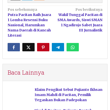
Navigasi
Pos sebelumnya
Pos berikutnya
Putra Pacitan Raih Juara
Wakil Tunggal Pacitan di
pos
1 Lomba Resensi Buku
SMA Awards, Siswi SMAN
Nasional, Harumkan
1 Ngadirojo Sabet Juara
Nama Daerah di Kancah
III Jurnalistik
Literasi
Baca Lainnya
Klaim Pengikut Sebut Pujianto Ikhsan
Imam Mahdi di Pacitan, Pemilik
Tegaskan Bukan Padepokan